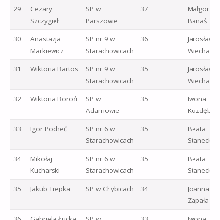
29
Cezary
SP w
37
Małgorzat
Szczygieł
Parszowie
Banaś
30
Anastazja
SP nr 9 w
36
Jarosław
Markiewicz
Starachowicach
Wiecha
31
Wiktoria Bartos
SP nr 9 w
35
Jarosław
Starachowicach
Wiecha
32
Wiktoria Boroń
SP w
35
Iwona
Adamowie
Kozdęba
33
Igor Pocheć
SP nr 6 w
35
Beata
Starachowicach
Stanecka
34
Mikołaj
SP nr 6 w
35
Beata
Kucharski
Starachowicach
Stanecka
35
Jakub Trepka
SP w Chybicach
34
Joanna
Zapała
36
Gabriela Łucka
SP w
33
Iwona