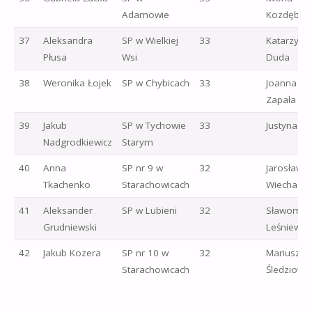
Adamowie
Kozdęba
37
Aleksandra
SP w Wielkiej
33
Katarzyna
Płusa
Wsi
Duda
38
Weronika Łojek
SP w Chybicach
33
Joanna
Zapała
39
Jakub
SP w Tychowie
33
Justyna Jeż
Nadgrodkiewicz
Starym
40
Anna
SP nr 9 w
32
Jarosław
Tkachenko
Starachowicach
Wiecha
41
Aleksander
SP w Lubieni
32
Sławomir
Grudniewski
Leśniewsk
42
Jakub Kozera
SP nr 10 w
32
Mariusz
Starachowicach
Śledziowsk