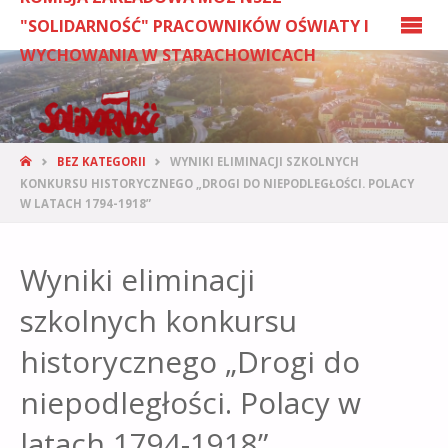
"SOLIDARNOŚĆ" PRACOWNIKÓW OŚWIATY I
WYCHOWANIA W STARACHOWICACH
BEZ KATEGORII
WYNIKI ELIMINACJI SZKOLNYCH
KONKURSU HISTORYCZNEGO „DROGI DO NIEPODLEGŁOŚCI. POLACY
W LATACH 1794-1918”
Wyniki eliminacji
szkolnych konkursu
historycznego „Drogi do
niepodległości. Polacy w
latach 1794-1918”