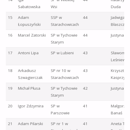
Sabatowska
Wsi
Duda
15
Adam
SSP w
44
Jadwiga
Łopuszyński
Starachowicach
Błaszczyk
16
Marcel Zatorski
SP w Tychowie
44
Justyna Jeż
Starym
17
Antoni Lipa
SP w Lubieni
43
Sławomir
Leśniewsk
18
Arkadiusz
SP nr 10 w
43
Krzysztof
Szwagierczak
Starachowicach
Kasprzyk
19
Michał Płusa
SP w Tychowie
42
Justyna Jeż
Starym
20
Igor Zdzymira
SP w
41
Małgorzat
Parszowie
Banaś
21
Adam Pilarski
SP nr 1 w
41
Aneta Trz