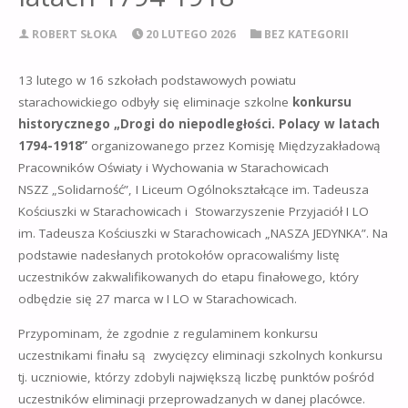
ROBERT SŁOKA
20 LUTEGO 2026
BEZ KATEGORII
13 lutego w 16 szkołach podstawowych powiatu
starachowickiego odbyły się eliminacje szkolne
konkursu
historycznego „Drogi do niepodległości. Polacy w latach
1794-1918”
organizowanego przez Komisję Międzyzakładową
Pracowników Oświaty i Wychowania w Starachowicach
NSZZ „Solidarność”, I Liceum Ogólnokształcące im. Tadeusza
Kościuszki w Starachowicach i Stowarzyszenie Przyjaciół I LO
im. Tadeusza Kościuszki w Starachowicach „NASZA JEDYNKA”. Na
podstawie nadesłanych protokołów opracowaliśmy listę
uczestników zakwalifikowanych do etapu finałowego, który
odbędzie się 27 marca w I LO w Starachowicach.
Przypominam, że zgodnie z regulaminem konkursu
uczestnikami finału są zwycięzcy eliminacji szkolnych konkursu
tj. uczniowie, którzy zdobyli największą liczbę punktów pośród
uczestników eliminacji przeprowadzanych w danej placówce.