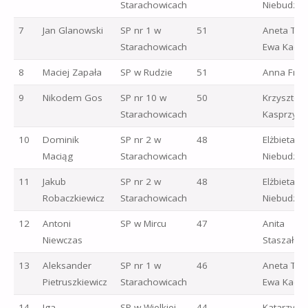
Starachowicach
Niebudziń
7
Jan Glanowski
SP nr 1 w
51
Aneta Trz
Starachowicach
Ewa Kadyl
8
Maciej Zapała
SP w Rudzie
51
Anna Fryn
9
Nikodem Gos
SP nr 10 w
50
Krzysztof
Starachowicach
Kasprzyk
10
Dominik
SP nr 2 w
48
Elżbieta
Maciąg
Starachowicach
Niebudziń
11
Jakub
SP nr 2 w
48
Elżbieta
Robaczkiewicz
Starachowicach
Niebudziń
12
Antoni
SP w Mircu
47
Anita
Niewczas
Staszałek
13
Aleksander
SP nr 1 w
46
Aneta Trz
Pietruszkiewicz
Starachowicach
Ewa Kadyl
14
Iga
SP w Wielkiej
44
Katarzyna