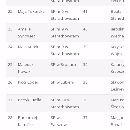
Starachowicach
Ewa Kadyl
22
Maja Tokarska
SP nr 6 w
41
Beata
Starachowicach
Stanecka
23
Amelia
SP nr 9 w
40
Jarosław
Synowiec
Starachowicach
Wiecha
24
Maja Kurek
SP nr 9 w
39
Krzysztof
Starachowicach
Wójcik
25
Mateusz
SP w Brodach
39
Katarzyna
Nowak
Krzeszow
26
Piotr Łodej
SP w Lubieni
38
Sławomir
Leśniewsk
27
Patryk Cieśla
SP nr 10 w
38
Mariusz
Starachowicach
Śledziowsk
28
Bartłomiej
SP w
37
Małgorzat
Kamiński
Parszowie
Banaś