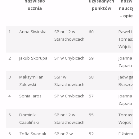
nazwisko
uzyskanych
nazwis
ucznia
punktów
nauczyci
– opieku
1
Anna Siwirska
SP nr 12 w
60
Paweł Lipi
Starachowicach
Tomasz
Wójcik
2
Jakub Skorupa
SP w Chybicach
59
Joanna
Zapała
3
Maksymilian
SSP w
58
Jadwiga
Zalewski
Starachowicach
Błaszczyk
4
Sonia Jaros
SP w Chybicach
57
Joanna
Zapała
5
Dominik
SP nr 12 w
55
Tomasz
Czapliński
Starachowicach
Wójcik
6
Zofia Swaciak
SP nr 2 w
52
Elżbieta