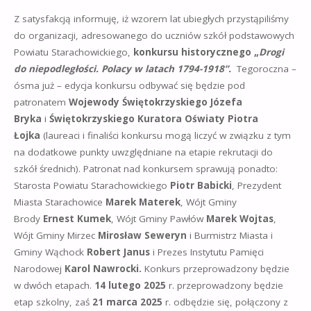
Z satysfakcją informuję, iż wzorem lat ubiegłych przystąpiliśmy
do organizacji, adresowanego do uczniów szkół podstawowych
Powiatu Starachowickiego,
konkursu historycznego „
Drogi
do niepodległości. Polacy w latach 1794-1918”.
Tegoroczna –
ósma już – edycja konkursu odbywać się będzie pod
patronatem
Wojewody Świętokrzyskiego Józefa
Bryka
i
Świętokrzyskiego Kuratora Oświaty Piotra
Łojka
(laureaci i finaliści konkursu mogą liczyć w związku z tym
na dodatkowe punkty uwzględniane na etapie rekrutacji do
szkół średnich). Patronat nad konkursem sprawują ponadto:
Starosta Powiatu Starachowickiego
Piotr Babicki
, Prezydent
Miasta Starachowice
Marek Materek
, Wójt Gminy
Brody
Ernest Kumek
, Wójt Gminy Pawłów
Marek Wojtas
,
Wójt Gminy Mirzec
Mirosław Seweryn
i Burmistrz Miasta i
Gminy Wąchock
Robert Janus
i Prezes Instytutu Pamięci
Narodowej
Karol Nawrocki.
Konkurs przeprowadzony będzie
w dwóch etapach.
14 lutego 2025
r. przeprowadzony będzie
etap szkolny, zaś
21 marca 2025
r. odbędzie się, połączony z