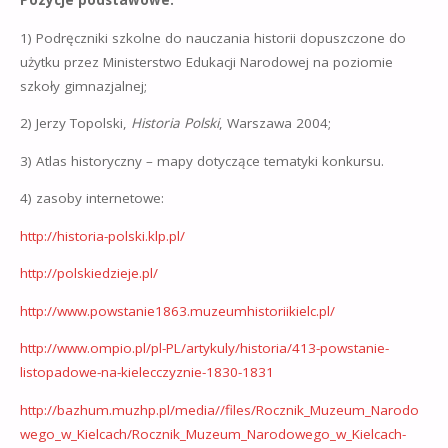
Pozycje podstawowe:
1) Podręczniki szkolne do nauczania historii dopuszczone do
użytku przez Ministerstwo Edukacji Narodowej na poziomie
szkoły gimnazjalnej;
2) Jerzy Topolski,
Historia Polski
, Warszawa 2004;
3) Atlas historyczny – mapy dotyczące tematyki konkursu.
4) zasoby internetowe:
http://historia-polski.klp.pl/
http://polskiedzieje.pl/
http://www.powstanie1863.muzeumhistoriikielc.pl/
http://www.ompio.pl/pl-PL/artykuly/historia/413-powstanie-
listopadowe-na-kielecczyznie-1830-1831
http://bazhum.muzhp.pl/media//files/Rocznik_Muzeum_Narodo
wego_w_Kielcach/Rocznik_Muzeum_Narodowego_w_Kielcach-