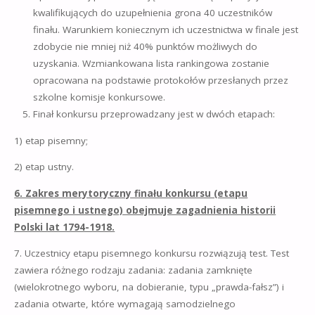
kwalifikujących do uzupełnienia grona 40 uczestników
finału. Warunkiem koniecznym ich uczestnictwa w finale jest
zdobycie nie mniej niż 40% punktów możliwych do
uzyskania. Wzmiankowana lista rankingowa zostanie
opracowana na podstawie protokołów przesłanych przez
szkolne komisje konkursowe.
Finał konkursu przeprowadzany jest w dwóch etapach:
1) etap pisemny;
2) etap ustny.
6. Zakres merytoryczny finału konkursu (etapu
pisemnego i ustnego) obejmuje zagadnienia historii
Polski lat 1794-1918.
7. Uczestnicy etapu pisemnego konkursu rozwiązują test. Test
zawiera różnego rodzaju zadania: zadania zamknięte
(wielokrotnego wyboru, na dobieranie, typu „prawda-fałsz”) i
zadania otwarte, które wymagają samodzielnego