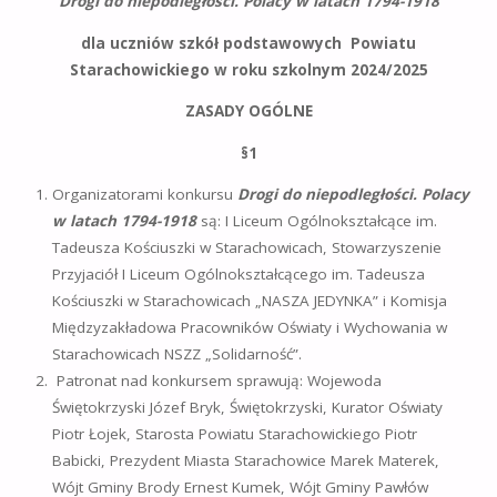
Drogi do niepodległości. Polacy w latach 1794-1918
dla uczniów szkół podstawowych Powiatu
Starachowickiego
w roku szkolnym 2024/2025
ZASADY OGÓLNE
§1
Organizatorami konkursu
Drogi do niepodległości. Polacy
w latach 1794-1918
są: I Liceum Ogólnokształcące im.
Tadeusza Kościuszki w Starachowicach, Stowarzyszenie
Przyjaciół I Liceum Ogólnokształcącego im. Tadeusza
Kościuszki w Starachowicach „NASZA JEDYNKA” i Komisja
Międzyzakładowa Pracowników Oświaty i Wychowania w
Starachowicach NSZZ „Solidarność”.
Patronat nad konkursem sprawują: Wojewoda
Świętokrzyski Józef Bryk, Świętokrzyski, Kurator Oświaty
Piotr Łojek, Starosta Powiatu Starachowickiego Piotr
Babicki, Prezydent Miasta Starachowice Marek Materek,
Wójt Gminy Brody Ernest Kumek, Wójt Gminy Pawłów