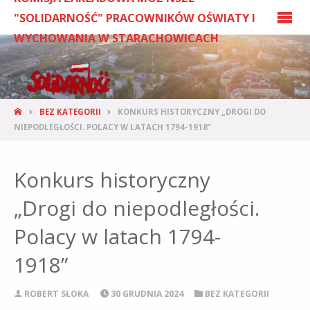
"SOLIDARNOŚĆ" PRACOWNIKÓW OŚWIATY I
WYCHOWANIA W STARACHOWICACH
BEZ KATEGORII
KONKURS HISTORYCZNY „DROGI DO
NIEPODLEGŁOŚCI. POLACY W LATACH 1794-1918”
Konkurs historyczny
„Drogi do niepodległości.
Polacy w latach 1794-
1918”
ROBERT SŁOKA
30 GRUDNIA 2024
BEZ KATEGORII