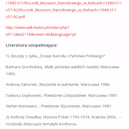
r1980-t11/Rocznik_Muzeum_Narodowego_w_Kielcach-r1980-t11-
s57-82/Rocznik_Muzeum_Narodowego_w_Kielcach-r1980-t11-
s57-82.pdf
http://www.wdk-kielce.pl/index.php?
id1=2&id2=18&news=46&language=pl
Literatura uzupełniająca:
1) Zeszyty z cyklu „Dzieje Narodu i Państwa Polskiego”:
Barbara Grochulska,
Małe państwo wielkich nadziei,
Warszawa
1985.
Andrzej Zahorski,
Naczelnik w sukmanie
, Warszawa 1986.
Tadeusz Łepkowski ,
Powstanie Listopadowe
, Warszawa 1987.
Stefan Kieniewicz ,
Powstanie Styczniowe
, Warszawa 1987.
2) Andrzej Chwalba, Historia Polski 1795-1918, Kraków 2000, –
rozdziały dotyczące tematyki konkursu.