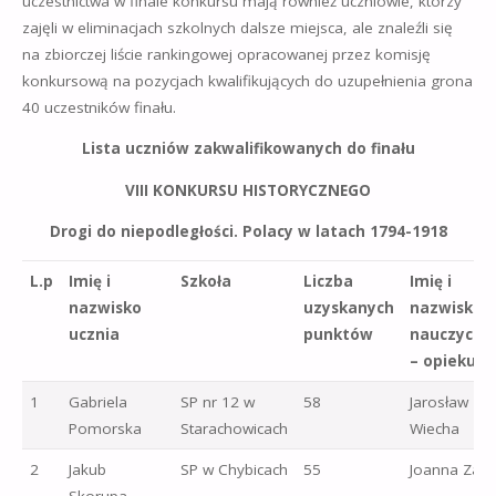
uczestnictwa w finale konkursu mają również uczniowie, którzy
zajęli w eliminacjach szkolnych dalsze miejsca, ale znaleźli się
na zbiorczej liście rankingowej opracowanej przez komisję
konkursową na pozycjach kwalifikujących do uzupełnienia grona
40 uczestników finału.
Lista uczniów zakwalifikowanych do finału
VIII KONKURSU HISTORYCZNEGO
Drogi do niepodległości. Polacy w latach 1794-1918
L.p
Imię i
Szkoła
Liczba
Imię i
nazwisko
uzyskanych
nazwisko
ucznia
punktów
nauczyciel
– opiekuna
1
Gabriela
SP nr 12 w
58
Jarosław
Pomorska
Starachowicach
Wiecha
2
Jakub
SP w Chybicach
55
Joanna Zapa
Skorupa