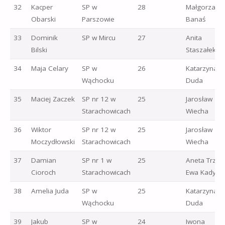
32
Kacper
SP w
28
Małgorzata
Obarski
Parszowie
Banaś
33
Dominik
SP w Mircu
27
Anita
Bilski
Staszałek
34
Maja Celary
SP w
26
Katarzyna
Wąchocku
Duda
35
Maciej Zaczek
SP nr 12 w
25
Jarosław
Starachowicach
Wiecha
36
Wiktor
SP nr 12 w
25
Jarosław
Moczydłowski
Starachowicach
Wiecha
37
Damian
SP nr 1 w
25
Aneta Trzos
Cioroch
Starachowicach
Ewa Kadylak
38
Amelia Juda
SP w
25
Katarzyna
Wąchocku
Duda
39
Jakub
SP w
24
Iwona