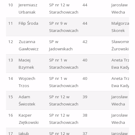
10
Jeremiasz
SP nr 12 w
44
Jarosław
Urbaniak
Starachowicach
Wiecha
11
Filip Środa
SP nr 9 w
44
Małgorzata
Starachowicach
Skorek
12
Zuzanna
SP w
42
Sławomir
Gawłowicz
Jadownikach
Żurowski
13
Maciej
SP nr 1 w
40
Aneta Trzos
Bzymek
Starachowicach
Ewa Kadylak
14
Wojciech
SP nr 1 w
40
Aneta Trzos
Trzos
Starachowicach
Ewa Kadylak
15
Adam
SP nr 12 w
39
Jarosław
Świostek
Starachowicach
Wiecha
16
Kacper
SP nr 12 w
38
Jarosław
Ziętkowski
Starachowicach
Wiecha
17
Jakub
SP nr 12 w
37
Jarosław