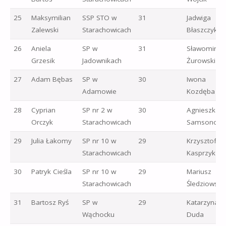
25
Maksymilian
SSP STO w
31
Jadwiga
Zalewski
Starachowicach
Błaszczyk
26
Aniela
SP w
31
Sławomir
Grzesik
Jadownikach
Żurowski
27
Adam Bębas
SP w
30
Iwona
Adamowie
Kozdęba
28
Cyprian
SP nr 2 w
30
Agnieszka
Orczyk
Starachowicach
Samsonows
29
Julia Łakomy
SP nr 10 w
29
Krzysztof
Starachowicach
Kasprzyk
30
Patryk Cieśla
SP nr 10 w
29
Mariusz
Starachowicach
Śledziowski
31
Bartosz Ryś
SP w
29
Katarzyna
Wąchocku
Duda