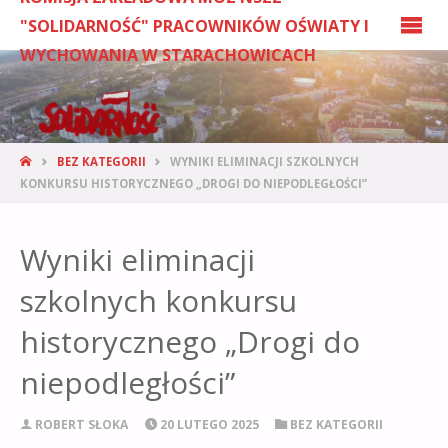
"SOLIDARNOŚĆ" PRACOWNIKÓW OŚWIATY I
WYCHOWANIA W STARACHOWICACH
BEZ KATEGORII
WYNIKI ELIMINACJI SZKOLNYCH
KONKURSU HISTORYCZNEGO „DROGI DO NIEPODLEGŁOŚCI”
Wyniki eliminacji
szkolnych konkursu
historycznego „Drogi do
niepodległości”
ROBERT SŁOKA
20 LUTEGO 2025
BEZ KATEGORII