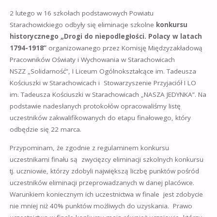
2 lutego w 16 szkołach podstawowych Powiatu
Starachowickiego odbyły się eliminacje szkolne
konkursu
historycznego „Drogi do niepodległości. Polacy w latach
1794-1918”
organizowanego przez Komisję Międzyzakładową
Pracowników Oświaty i Wychowania w Starachowicach
NSZZ „Solidarność”, I Liceum Ogólnokształcące im. Tadeusza
Kościuszki w Starachowicach i Stowarzyszenie Przyjaciół I LO
im. Tadeusza Kościuszki w Starachowicach „NASZA JEDYNKA”. Na
podstawie nadesłanych protokołów opracowaliśmy listę
uczestników zakwalifikowanych do etapu finałowego, który
odbędzie się 22 marca.
Przypominam, że zgodnie z regulaminem konkursu
uczestnikami finału są zwycięzcy eliminacji szkolnych konkursu
tj. uczniowie, którzy zdobyli największą liczbę punktów pośród
uczestników eliminacji przeprowadzanych w danej placówce.
Warunkiem koniecznym ich uczestnictwa w finale jest zdobycie
nie mniej niż 40% punktów możliwych do uzyskania. Prawo