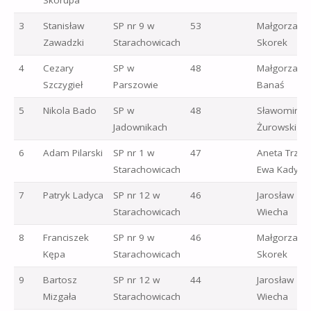
3
Stanisław
SP nr 9 w
53
Małgorzata
Zawadzki
Starachowicach
Skorek
4
Cezary
SP w
48
Małgorzata
Szczygieł
Parszowie
Banaś
5
Nikola Bado
SP w
48
Sławomir
Jadownikach
Żurowski
6
Adam Pilarski
SP nr 1 w
47
Aneta Trzos
Starachowicach
Ewa Kadylak
7
Patryk Ladyca
SP nr 12 w
46
Jarosław
Starachowicach
Wiecha
8
Franciszek
SP nr 9 w
46
Małgorzata
Kępa
Starachowicach
Skorek
9
Bartosz
SP nr 12 w
44
Jarosław
Mizgała
Starachowicach
Wiecha