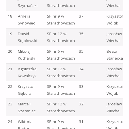
Szymański
Starachowicach
Wiecha
18
Amelia
SP nr 9 w
37
Krzysztof
Synowiec
Starachowicach
Wójcik
19
Dawid
SP nr 12 w
35
Jarosław
Stęplowski
Starachowicach
Wiecha
20
Mikołaj
SP nr 6 w
35
Beata
Kucharski
Starachowicach
Stanecka
21
Agnieszka
SP nr 12 w
34
Jarosław
Kowalczyk
Starachowicach
Wiecha
22
Krzysztof
SP nr 9 w
33
Krzysztof
Gębura
Starachowicach
Wójcik
23
Marceli
SP nr 12 w
32
Jarosław
Szaraniec
Starachowicach
Wiecha
24
Wiktoria
SP nr 9 w
31
Krzysztof
Bartos
Starachowicach
Wójcik